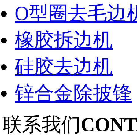
O型圈去毛边
橡胶拆边机
硅胶去边机
锌合金除披锋
联系我们
CONT