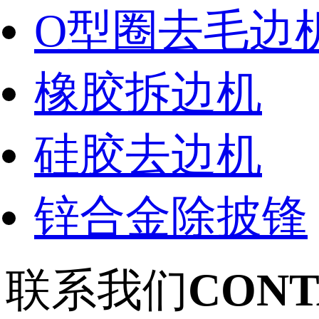
O型圈去毛边
橡胶拆边机
硅胶去边机
锌合金除披锋
联系我们
CONT