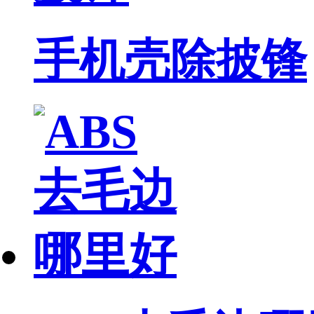
手机壳除披锋