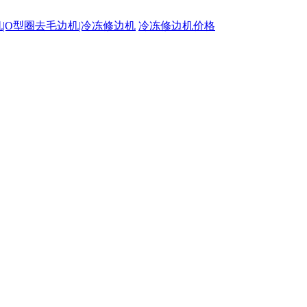
|O型圈去毛边机|冷冻修边机
冷冻修边机价格