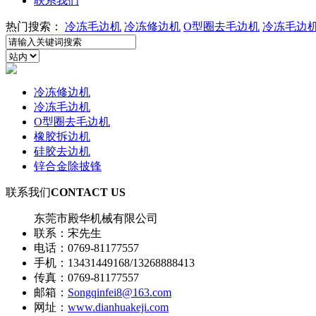
联系我们
热门搜索：
冷冻毛边机
冷冻修边机
O型圈去毛边机
冷冻毛边机
冷冻修边机
冷冻毛边机
O型圈去毛边机
橡胶拆边机
硅胶去边机
锌合金除披锋
联系我们
CONTACT US
东莞市殿华机械有限公司
联系：宋先生
电话：0769-81177557
手机：13431449168/13268888413
传真：0769-81177557
邮箱：
Songqinfei8@163.com
网址：
www.dianhuakeji.com