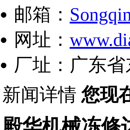
邮箱：
Songqi
网址：
www.di
厂址：广东省
新闻详情
您现
殿华机械冻修