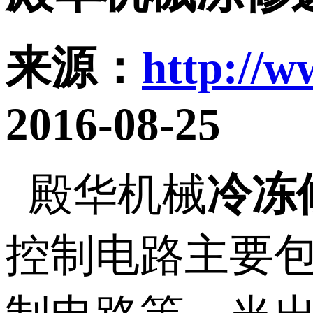
来源：
http://w
2016-08-25
殿华机械
冷冻
控制电路主要