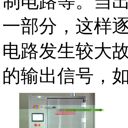
制电路等。当
一部分，这样
电路发生较大
的输出信号，